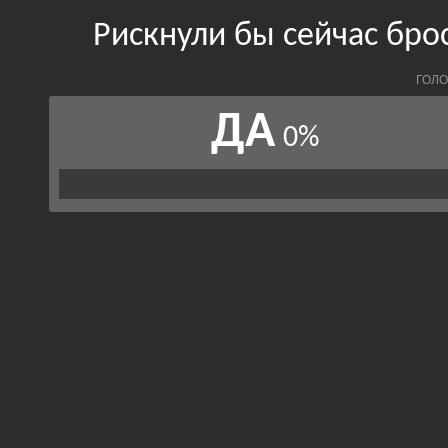
Рискнули бы сейчас брос
ГОЛО
ДА
0%