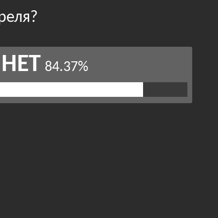
преля?
НЕТ
84.37%