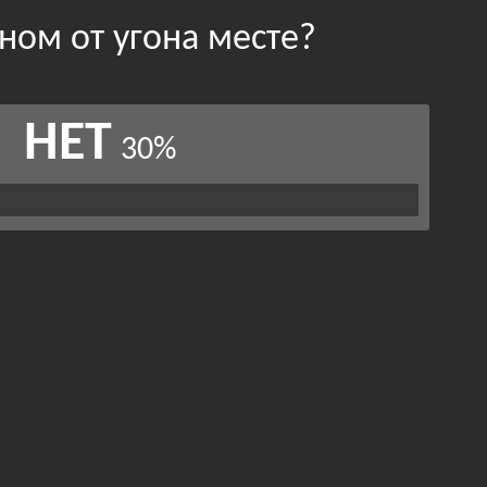
ном от угона месте?
НЕТ
30%