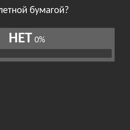
алетной бумагой?
НЕТ
0%