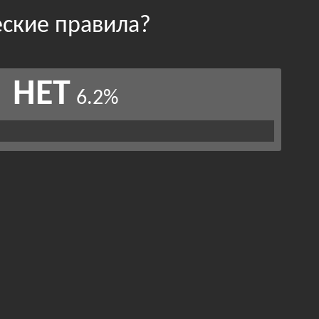
ские правила?
НЕТ
6.2%