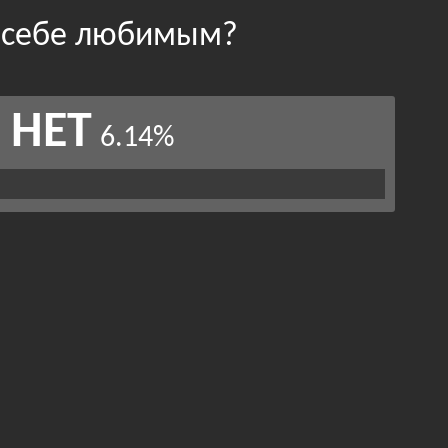
 себе любимым?
НЕТ
6.14%