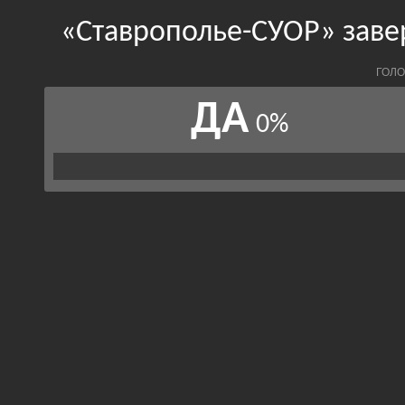
«Ставрополье-СУОР» заве
ГОЛО
ДА
0%