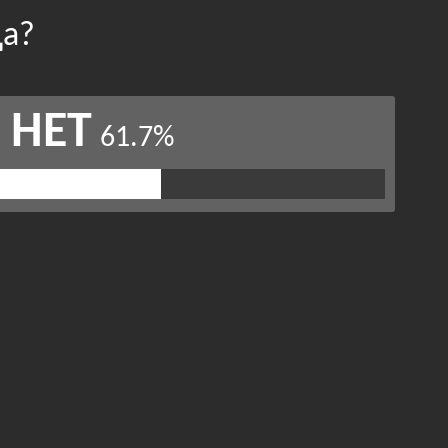
да?
НЕТ
61.7%