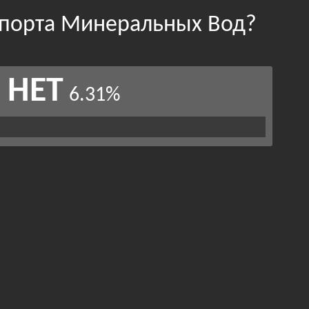
опорта Минеральных Вод?
НЕТ
6.31%